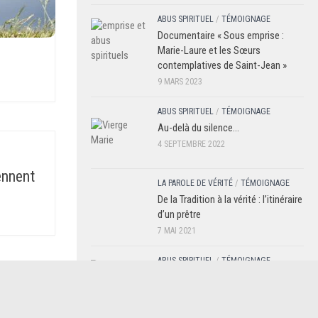
ABUS SPIRITUEL
/
TÉMOIGNAGE
Documentaire « Sous emprise :
Marie-Laure et les Sœurs
contemplatives de Saint-Jean »
9 MARS 2023
ABUS SPIRITUEL
/
TÉMOIGNAGE
Au-delà du silence…
4 SEPTEMBRE 2022
ennent
LA PAROLE DE VÉRITÉ
/
TÉMOIGNAGE
De la Tradition à la vérité : l’itinéraire
d’un prêtre
7 MAI 2021
ABUS SPIRITUEL
/
TÉMOIGNAGE
« On utilisait mon dévouement à
 aux
Dieu pour me manipuler »
19 MARS 2021