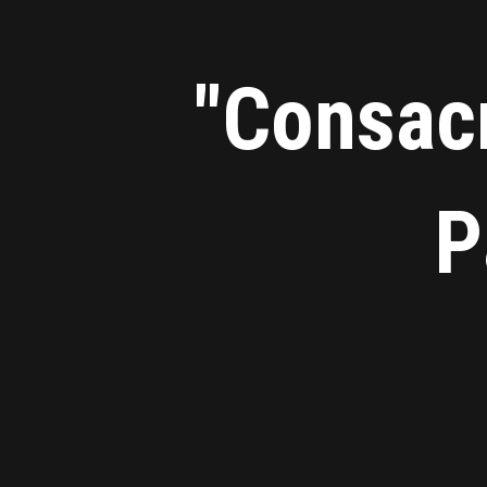
"Consacr
P