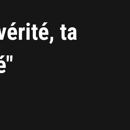
érité, ta
é"