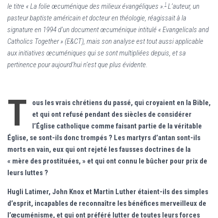
1
le titre « La folie œcuménique des milieux évangéliques ».
L’auteur, un
pasteur baptiste américain et docteur en théologie, réagissait à la
signature en 1994 d’un document œcuménique intitulé «
Evangelicals and
Catholics Together »
(E&CT), mais son analyse est tout aussi applicable
aux initiatives œcuméniques qui se sont multipliées depuis, et sa
pertinence pour aujourd’hui n’est que plus évidente.
T
ous les vrais chrétiens du passé, qui croyaient en la Bible,
et qui ont refusé pendant des siècles de considérer
l’Église catholique comme faisant partie de la véritable
Église, se sont-ils donc trompés ? Les martyrs d’antan sont-ils
morts en vain, eux qui ont rejeté les fausses doctrines de la
« mère des prostituées, » et qui ont connu le bûcher pour prix de
leurs luttes ?
Hugli Latimer, John Knox et Martin Luther étaient-ils des simples
d’esprit, incapables de reconnaître les bénéfices merveilleux de
l’œcuménisme, et qui ont préféré lutter de toutes leurs forces