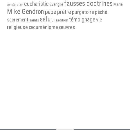
fausses doctrines
eucharistie
Evangile
Marie
consécration
Mike Gendron
pape
prêtre
purgatoire
péché
salut
témoignage
vie
sacrement
saints
Tradition
religieuse
œcuménisme
œuvres