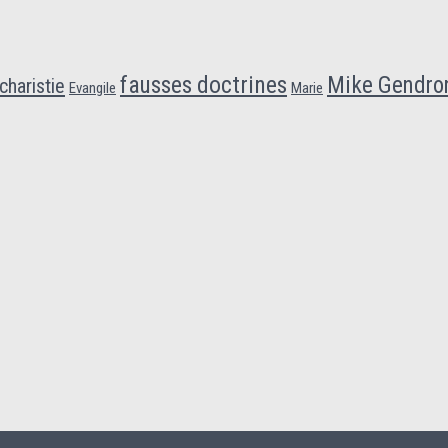
fausses doctrines
Mike Gendro
charistie
Evangile
Marie