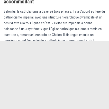
accommodant
Selon lui, le catholicisme a traversé trois phases. Il y a d’abord eu l’ère du
catholicisme impérial, avec une structure hiérarchique pyramidale et un
désir d’être à la fois Église et État. « Cette ère impériale a donné
naissance à un « système », que l’Église catholique n’a jamais remis en
question », remarque Leonardo de Chirico. Il distingue ensuite un
deuxième grand âge, celui du « catholicisme oppositionnel », de la
Contre-Réformation, élaboré autour de deux moments-clés : le Concile
de Trente, puis Vatican I. « C’est l’âge où l’Église catholique exprime
officiellement qu’il existe deux sources d’autorité, la Bible et la tradition ;
c’est l’âge où le système sacramentel a été renforcé et la papauté
davantage sacralisée ».
Pour Leonardo de Chirico, le concile de Vatican II (1962 à 1965) marque
un tournant important et fait entrer l’Église catholique dans l’ère du «
catholicisme conciliant, captivant et accommodant ». « Au lieu de
prendre parti contre le monde moderne, Rome a changé de stratégie,
décidant de l’assimiler, de le pénétrer de l’intérieur, sans changer pour
autant sa propre essence ». C’est la méthode des mises à jour… sans