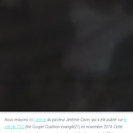
Nous relayons ici
l’article
du pasteur Jérémie Cavin, qui a été publié sur
le
site de TGC
(the Gospel Coalition-évangile21) en novembre 2019. Cette