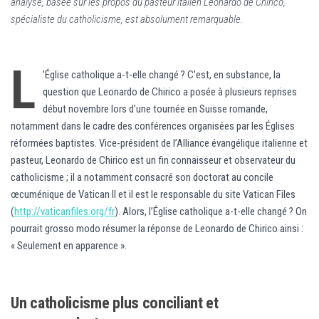
analyse, basée sur les propos du pasteur italien Leonardo de Chirico,
spécialiste du catholicisme, est absolument remarquable.
L
’Église catholique a-t-elle changé ? C’est, en substance, la
question que Leonardo de Chirico a posée à plusieurs reprises
début novembre lors d’une tournée en Suisse romande,
notamment dans le cadre des conférences organisées par les Églises
réformées baptistes. Vice-président de l’Alliance évangélique italienne et
pasteur, Leonardo de Chirico est un fin connaisseur et observateur du
catholicisme ; il a notamment consacré son doctorat au concile
œcuménique de Vatican II et il est le responsable du site Vatican Files
(
http://vaticanfiles.org/fr
). Alors, l’Église catholique a-t-elle changé ? On
pourrait grosso modo résumer la réponse de Leonardo de Chirico ainsi :
« Seulement en apparence ».
Un catholicisme plus conciliant et