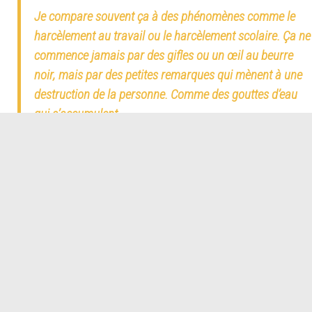
Je compare souvent ça à des phénomènes comme le
harcèlement au travail ou le harcèlement scolaire. Ça ne
commence jamais par des gifles ou un œil au beurre
noir, mais par des petites remarques qui mènent à une
destruction de la personne. Comme des gouttes d’eau
qui s’accumulent
Tout était très subtil et sournois. Je recevais des corrections, c’est-à-
dire des remontrances adressées par écrit ou à l’oral mais toujours
enrobées d’un langage très spirituel et bienveillant. C’était une manière
de prendre le contrôle de ma personne par des petits détails : le
vêtement, l’attitude, la manière de parler, de marcher… On pourrait trouver
cela anodin, mais c’était quelque chose de très totalitaire. Je compare
souvent ça à des phénomènes comme le harcèlement au travail ou le
harcèlement scolaire. Ça ne commence jamais par des gifles ou un œil
au beurre noir, mais par des petites remarques qui mènent à une
destruction de la personne. Comme des gouttes d’eau qui s’accumulent.